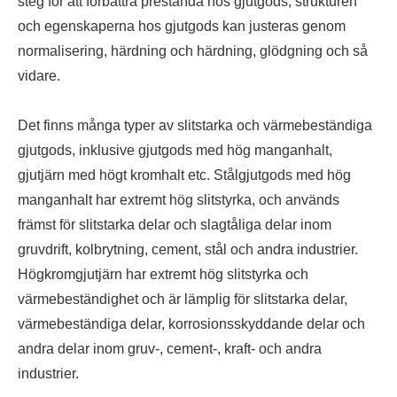
steg för att förbättra prestanda hos gjutgods, strukturen
och egenskaperna hos gjutgods kan justeras genom
normalisering, härdning och härdning, glödgning och så
vidare.
Det finns många typer av slitstarka och värmebeständiga
gjutgods, inklusive gjutgods med hög manganhalt,
gjutjärn med högt kromhalt etc. Stålgjutgods med hög
manganhalt har extremt hög slitstyrka, och används
främst för slitstarka delar och slagtåliga delar inom
gruvdrift, kolbrytning, cement, stål och andra industrier.
Högkromgjutjärn har extremt hög slitstyrka och
värmebeständighet och är lämplig för slitstarka delar,
värmebeständiga delar, korrosionsskyddande delar och
andra delar inom gruv-, cement-, kraft- och andra
industrier.