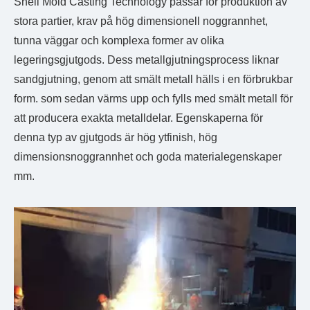
Shell Mold Casting Technology passar för produktion av
stora partier, krav på hög dimensionell noggrannhet,
tunna väggar och komplexa former av olika
legeringsgjutgods. Dess metallgjutningsprocess liknar
sandgjutning, genom att smält metall hälls i en förbrukbar
form. som sedan värms upp och fylls med smält metall för
att producera exakta metalldelar. Egenskaperna för
denna typ av gjutgods är hög ytfinish, hög
dimensionsnoggrannhet och goda materialegenskaper
mm.