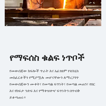
የማፍሰስ ቁልፍ ነጥቦች
የመውሰጃው ክፍሎች ጥራት እና አፈፃፀም የቴክኒክ
መስፈርቶችን የሚያሟሉ መሆናቸውን ለማረጋገጥ
የመውሰጃውን ሙቀት፣ የመጣል ፍጥነት፣ የመጣል መጠን፣ የበር
እና የከፍታ ንድፍ እና የማቀዝቀዣ ፍጥነትን በጥብቅ
ይቆጣጠሩ።