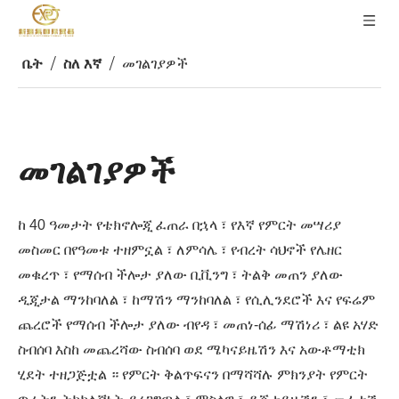
ቤት
/
ስለ እኛ
/
መገልገያዎች
መገልገያዎች
ከ 40 ዓመታት የቴክኖሎጂ ፈጠራ በኋላ ፣ የእኛ የምርት መሣሪያ
መስመር በየዓመቱ ተዘምኗል ፣ ለምሳሌ ፣ የብረት ሳህኖች የሌዘር
መቁረጥ ፣ የማሰብ ችሎታ ያለው ቢቪንግ ፣ ትልቅ መጠን ያለው
ዲጂታል ማንከባለል ፣ ከማሽን ማንከባለል ፣ የሲሊንደሮች እና የፍሬም
ጨረሮች የማሰብ ችሎታ ያለው ብየዳ ፣ መጠነ-ሰፊ ማሽነሪ ፣ ልዩ አሃድ
ስብሰባ እስከ መጨረሻው ስብሰባ ወደ ሜካናይዜሽን እና አውቶማቲክ
ሂደት ተዘጋጅቷል ። የምርት ቅልጥፍናን በማሻሻሉ ምክንያት የምርት