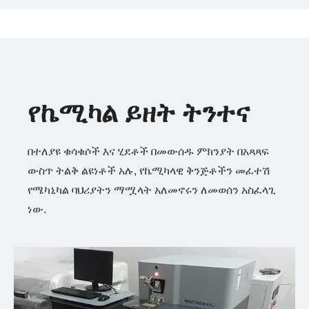
የኬሚካል ይዘት ትንተና
በተለያዩ ቁሳቁሶች እና ሂደቶች በመውሰዱ ምክንያት በአጻጻፍ
ውስጥ ትልቅ ልዩነቶች አሉ, የኬሚካላዊ ቅንጅቶችን መፈተሽ
የሜካኒካል ባህሪያትን ማሟላት አለመኖሩን ለመወሰን አስፈላጊ
ነው.