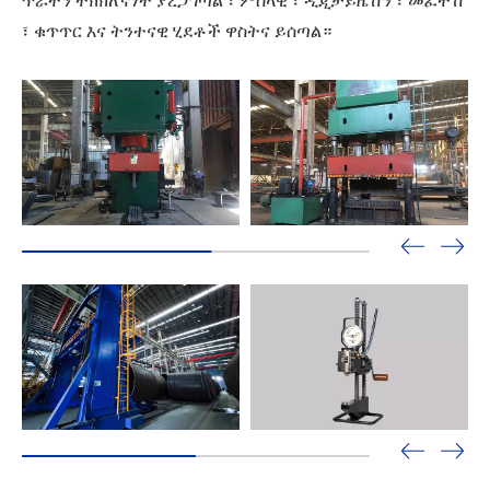
ጥራትን ትክክለኛነት ያረጋግጣል ፣ ምስላዊ ፣ ዲጂታይዜሽን ፣ መፈተሽ
፣ ቁጥጥር እና ትንተናዊ ሂደቶች ዋስትና ይሰጣል።