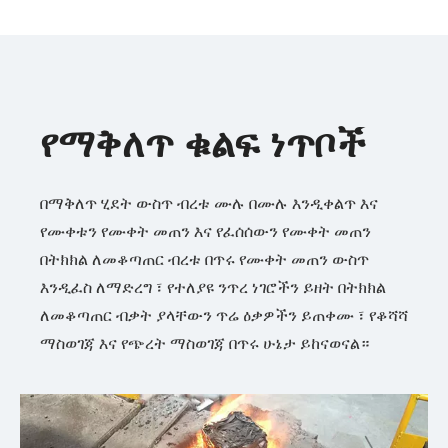
የማቅለጥ ቁልፍ ነጥቦች
በማቅለጥ ሂደት ውስጥ ብረቱ ሙሉ በሙሉ እንዲቀልጥ እና
የሙቀቱን የሙቀት መጠን እና የፈሰሰውን የሙቀት መጠን
በትክክል ለመቆጣጠር ብረቱ በጥሩ የሙቀት መጠን ውስጥ
እንዲፈስ ለማድረግ ፣ የተለያዩ ንጥረ ነገሮችን ይዘት በትክክል
ለመቆጣጠር ብቃት ያላቸውን ጥሬ ዕቃዎችን ይጠቀሙ ፣ የቆሻሻ
ማስወገጃ እና የጭረት ማስወገጃ በጥሩ ሁኔታ ይከናወናል።