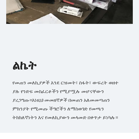
ልኬት
የመጠን መለኪያዎች እንደ ርዝመት፣ ስፋት፣ ውፍረት ወዘተ
ያሉ የንድፍ መስፈርቶችን የሚያሟሉ መሆናቸውን
ያረጋግጡ።እነዚህ መመዘኛዎች በመጠን አለመመጣጠን
ምክንያት የሚመጡ ችግሮችን ለማስወገድ የመጫን
ትክክለኛነትን እና የመለኪያውን መላመድ በቀጥታ ይነካሉ።