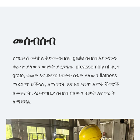
መሰብሰብ
የ ግርዶሽ መካከል ቅድመ-ስብሰባ, grate ስብሰባ እያንዳንዱ
ቁራጭ ያለውን ወጥነት ያረጋግጡ, preassembly በኩል, የ
grate, ቁመት እና ድምር ስህተት ስፋት ያለውን flatness
ማረጋገጥ ይችላሉ, ለማግኘት እና አስቀድሞ እምቅ ችግሮች
ለመፍታት, ላይ-የጣቢያ ስብሰባ ያለውን ብቃት እና ጥራት
ለማሻሻል.