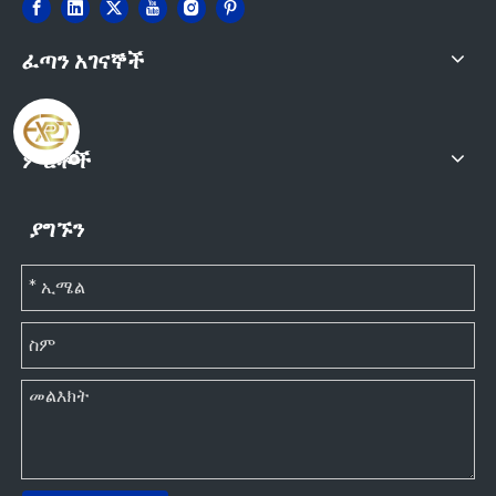
ፈጣን አገናኞች
ምርቶች
ያግኙን