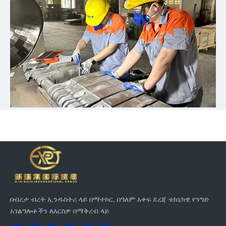
በብረታ ብረት ኢንዱስትሪ ላይ በማተኮር, በዓለም አቀፍ ደረጃ ቴክኒካዊ የንግድ
አገልግሎቶችን ለእርስዎ በማቅረብ ላይ