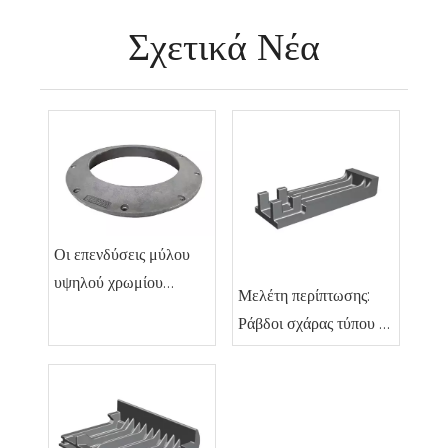
Σχετικά Νέα
Οι επενδύσεις μύλου
υψηλού χρωμίου
Μελέτη περίπτωσης:
XinRuiJi παρατείνουν
Ράβδοι σχάρας τύπου R
τη διάρκεια ζωής από
για 1.000 t/d Ebara-
90 σε 212 ημέρες σε
Standard Waste-
μύλο τσιμέντου 600
to-Energy Line
t/d