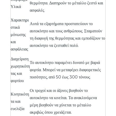
θερμότητα. Διατηρούν το μέταλλο ζεστό και
Υλικά
ασφαλές.
Χαρακτηρι
Αυτά τα εξαρτήματα προστατεύουν το
στικά
αυτοκίνητο και τους ανθρώπους. Σταματούν
μόνωσης
τη διαφυγή της θερμότητας και εμποδίζουν το
και
αυτοκίνητο να ζεσταθεί πολύ.
ασφάλειας
Διαχείριση
Το αυτοκίνητο παραμένει δυνατό με βαριά
χωρητικότη
φορτία. Μπορεί να μεταφέρει διαφορετικές
τας και
ποσότητες, από 50 έως 300 τόνους.
φορτίου
Οι τροχοί και οι άξονες βοηθούν το
Κινητικότη
αυτοκίνητο να κινείται. Τα ανακλινόμενα
τα και
μέρη βοηθούν να χύνεται το μέταλλο
ευελιξία
ακριβώς όπου χρειάζεται.