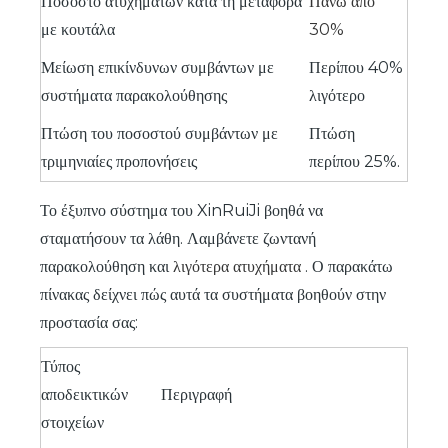
Ποσοστό ατυχημάτων κατά τη μεταφορά
Πάνω από
με κουτάλα
30%
Μείωση επικίνδυνων συμβάντων με
Περίπου 40%
συστήματα παρακολούθησης
λιγότερο
Πτώση του ποσοστού συμβάντων με
Πτώση
τριμηνιαίες προπονήσεις
περίπου 25%.
Το έξυπνο σύστημα του XinRuiJi βοηθά να
σταματήσουν τα λάθη. Λαμβάνετε ζωντανή
παρακολούθηση και
λιγότερα ατυχήματα
. Ο παρακάτω
πίνακας δείχνει πώς αυτά τα συστήματα βοηθούν στην
προστασία σας:
Τύπος
αποδεικτικών
Περιγραφή
στοιχείων