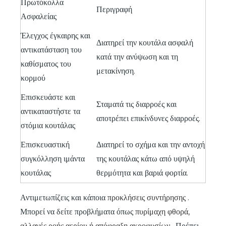
Πρωτόκολλα
Περιγραφή
Ασφαλείας
Έλεγχος έγκαιρης και
Διατηρεί την κουτάλα ασφαλή
αντικατάσταση του
κατά την ανύψωση και τη
καθίσματος του
μετακίνηση.
κορμού
Επισκευάστε και
Σταματά τις διαρροές και
αντικαταστήστε τα
αποτρέπει επικίνδυνες διαρροές.
στόμια κουτάλας
Επισκευαστική
Διατηρεί το σχήμα και την αντοχή
συγκόλληση ιμάντα
της κουτάλας κάτω από υψηλή
κουτάλας
θερμότητα και βαριά φορτία.
Αντιμετωπίζεις και κάποια
προκλήσεις συντήρησης
.
Μπορεί να δείτε προβλήματα όπως
πυρίμαχη φθορά,
αλλαγές ροής αερίου ή απόφραξη ακροφυσίων
. Πρέπει